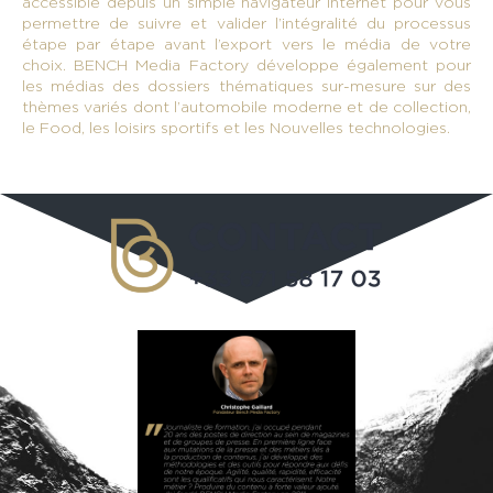
accessible depuis un simple navigateur internet pour vous
permettre de suivre et valider l’intégralité du processus
étape par étape avant l’export vers le média de votre
choix.
BENCH Media Factory
développe également pour
les médias des dossiers thématiques sur-mesure sur des
thèmes variés dont l’automobile moderne et de collection,
le Food, les loisirs sportifs et les Nouvelles technologies.